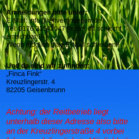
Anmeldungen bitte unter:
E-Mail: info@reitvergnuegen.de
Tel: 0176 21542047 (leider oft schlecht
erreichbar!!)
Wenn möglich bitte E-Mail schreiben!!
Und da sind wir zu finden:
„Finca Fink“
Kreuzlingerstr. 4
82205 Geisenbrunn
Achtung: der Reitbetrieb liegt
unterhalb dieser Adresse also bitte
an der Kreuzlingerstraße 4 vorbei