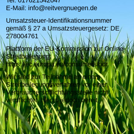
Tel: 017621542047
E-Mail: info@reitvergnuegen.de
Umsatzsteuer-Identifikationsnummer
gemäß § 27 a Umsatzsteuergesetz: DE
278004761
Plattform der EU-Kommission zur Online-
Streitbeilegung:
https://ec.europa.eu/consumers/odr
Wir sind zur Teilnahme an einem
Streitbeilegungsverfahren vor einer
Verbraucherschlichtungsstelle nicht
verpflichtet, hierzu jedoch bereit.